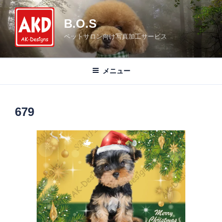
コ
ン
B.O.S
テ
ペットサロン向け写真加工サービス
ン
ツ
へ
メニュー
ス
キ
ッ
679
プ