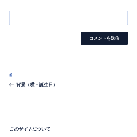
投
前
前
稿
の
背景（横・誕生日）
ナ
投
ビ
稿
ゲ
ー
シ
このサイトに
ついて
ョ