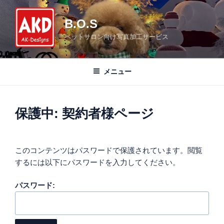
コ
ン
B.O.S
テ
ペットサロン向け写真加工サービス
ン
ツ
へ
メニュー
ス
キ
ッ
保護中: 契約者様ページ
プ
このコンテンツはパスワードで保護されています。閲覧
するには以下にパスワードを入力してください。
パスワード: