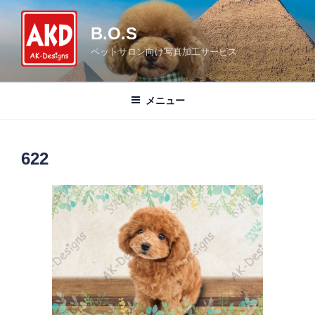
コ
ン
B.O.S
テ
ペットサロン向け写真加工サービス
ン
ツ
へ
メニュー
ス
キ
ッ
622
プ