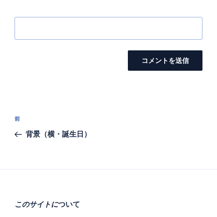
投
前
前
稿
の
背景（横・誕生日）
ナ
投
ビ
稿
ゲ
ー
シ
このサイトに
ついて
ョ