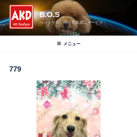
コ
ン
B.O.S
テ
ペットサロン向け写真加工サービス
ン
ツ
へ
メニュー
ス
キ
ッ
779
プ