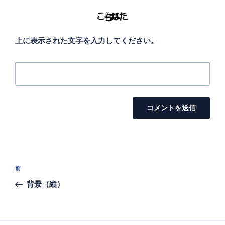
上に表示された文字を入力してください。
投
前
前
稿
の
背景（縦）
ナ
投
ビ
稿
ゲ