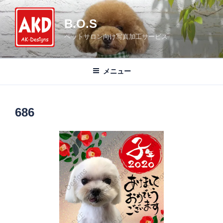
コ
ン
B.O.S
テ
ペットサロン向け写真加工サービス
ン
ツ
へ
メニュー
ス
キ
ッ
686
プ