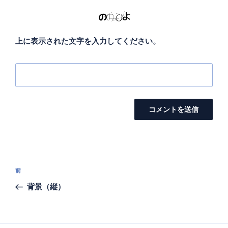
上に表示された文字を入力してください。
投
前
前
稿
の
背景（縦）
ナ
投
ビ
稿
ゲ