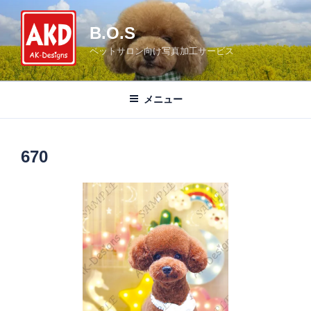
コ
ン
B.O.S
テ
ペットサロン向け写真加工サービス
ン
ツ
へ
メニュー
ス
キ
ッ
670
プ