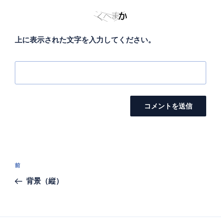
上に表示された文字を入力してください。
投
前
前
稿
の
背景（縦）
ナ
投
ビ
稿
ゲ