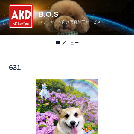
コ
ン
B.O.S
テ
ペットサロン向け写真加工サービス
ン
ツ
へ
メニュー
ス
キ
ッ
631
プ