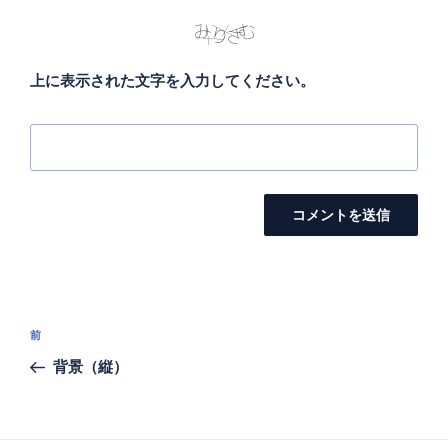
上に表示された文字を入力してください。
投
前
前
稿
の
背景（縦）
ナ
投
ビ
稿
ゲ