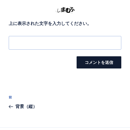
上に表示された文字を入力してください。
投
前
前
稿
の
背景（縦）
ナ
投
ビ
稿
ゲ