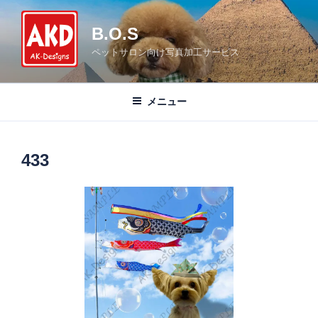
コ
ン
B.O.S
テ
ペットサロン向け写真加工サービス
ン
ツ
へ
メニュー
ス
キ
ッ
433
プ