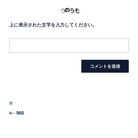
上に表示された文字を入力してください。
投
前
前
稿
の
968
ナ
投
ビ
稿
ゲ