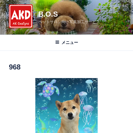
コ
ン
B.O.S
テ
ペットサロン向け写真加工サービス
ン
ツ
へ
メニュー
ス
キ
ッ
968
プ