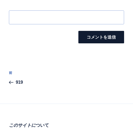
投
前
前
稿
の
919
ナ
投
ビ
稿
ゲ
ー
シ
このサイトに
ついて
ョ