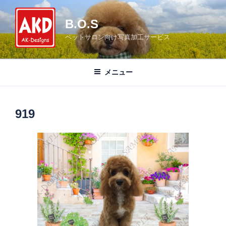
コ
ン
B.O.S
テ
ペットサロン向け写真加工サービス
ン
ツ
へ
メニュー
ス
キ
ッ
919
プ