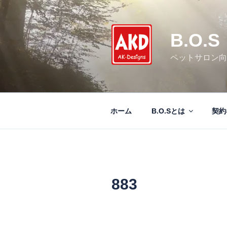
コ
ン
テ
B.O.S
ン
ツ
ペットサロン向
へ
ス
キ
ッ
ホーム
B.O.Sとは
契約
プ
883