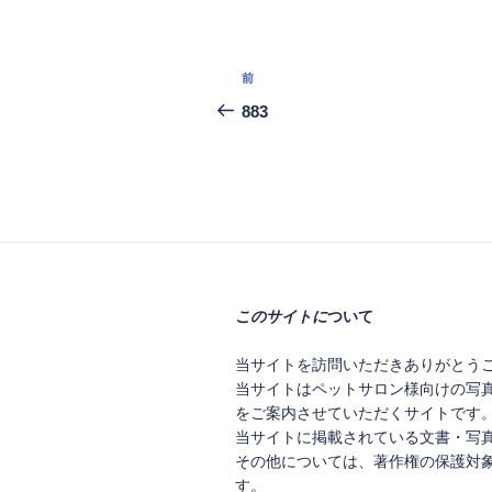
投
前
前
稿
の
883
投
ナ
稿
ビ
ゲ
ー
シ
このサイトに
ついて
ョ
当サイトを訪問いただきありがとう
ン
当サイトはペットサロン様向けの写
をご案内させていただくサイトです
当サイトに掲載されている文書・写
その他については、著作権の保護対
す。