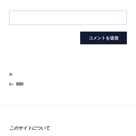
投
前
前
稿
の
880
ナ
投
ビ
稿
ゲ
ー
シ
このサイトに
ついて
ョ