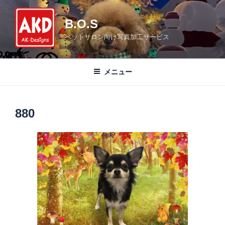
コ
ン
B.O.S
テ
ペットサロン向け写真加工サービス
ン
ツ
へ
メニュー
ス
キ
ッ
880
プ