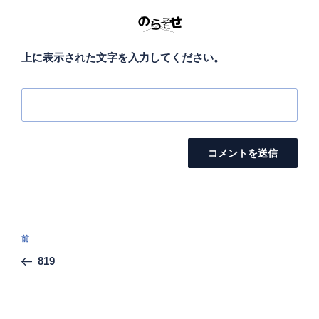
上に表示された文字を入力してください。
投
前
前
稿
の
819
ナ
投
ビ
稿
ゲ