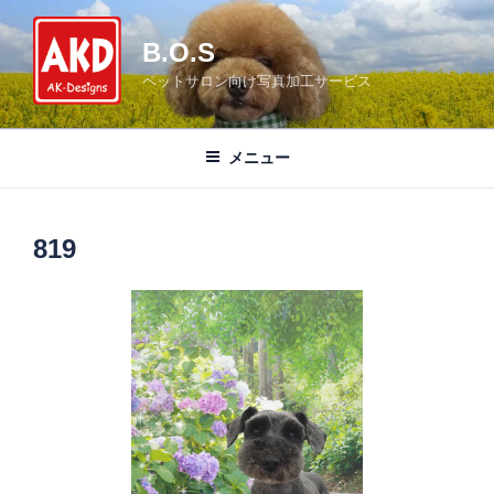
コ
ン
B.O.S
テ
ペットサロン向け写真加工サービス
ン
ツ
へ
メニュー
ス
キ
ッ
819
プ