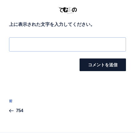
上に表示された文字を入力してください。
投
前
前
稿
の
754
ナ
投
ビ
稿
ゲ