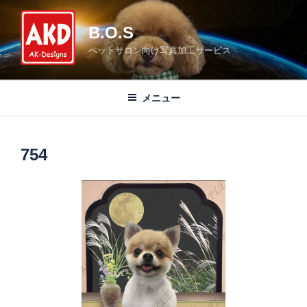
コ
ン
B.O.S
テ
ペットサロン向け写真加工サービス
ン
ツ
へ
メニュー
ス
キ
ッ
754
プ