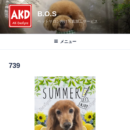
コ
ン
B.O.S
テ
ペットサロン向け写真加工サービス
ン
ツ
へ
メニュー
ス
キ
ッ
739
プ