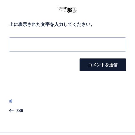
上に表示された文字を入力してください。
投
前
前
稿
の
739
ナ
投
ビ
稿
ゲ