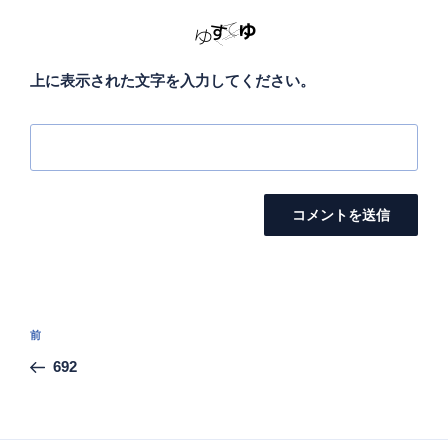
上に表示された文字を入力してください。
投
前
前
稿
の
692
ナ
投
ビ
稿
ゲ